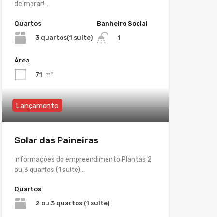
de morar!…
Quartos
Banheiro Social
3 quartos(1 suíte)
1
Área
71
m²
Lançamento
Solar das Paineiras
Informações do empreendimento Plantas 2
ou 3 quartos (1 suíte)…
Quartos
2 ou 3 quartos (1 suíte)