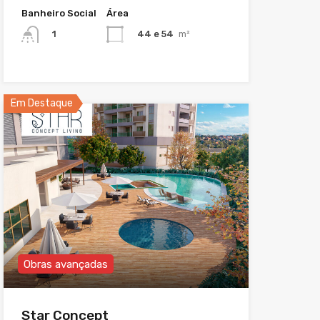
Banheiro Social
Área
44 e 54
m²
1
Em Destaque
Obras avançadas
Star Concept