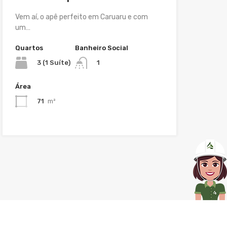
Vem aí, o apê perfeito em Caruaru e com
um…
Quartos
Banheiro Social
3 (1 Suíte)
1
Área
71
m²