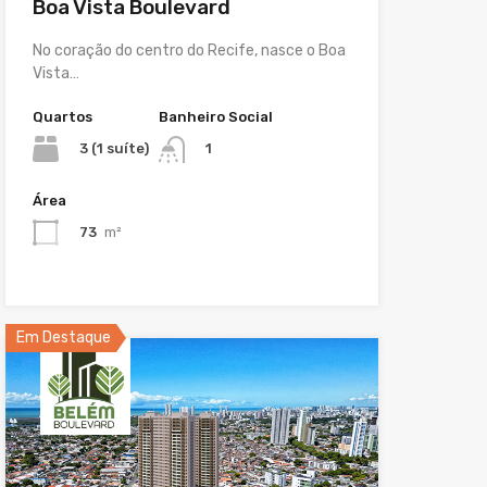
Boa Vista Boulevard
No coração do centro do Recife, nasce o Boa
Vista…
Quartos
Banheiro Social
3 (1 suíte)
1
Área
73
m²
Em Destaque