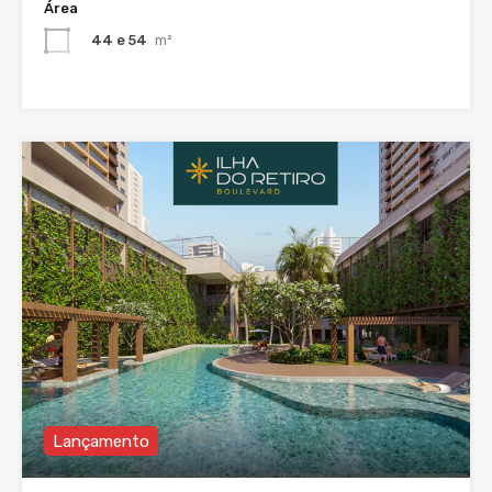
Área
44 e 54
m²
Lançamento