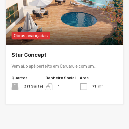
Obras avançadas
Star Concept
Vem aí, o apê perfeito em Caruaru e com um…
Quartos
Banheiro Social
Área
3 (1 Suíte)
71
m²
1