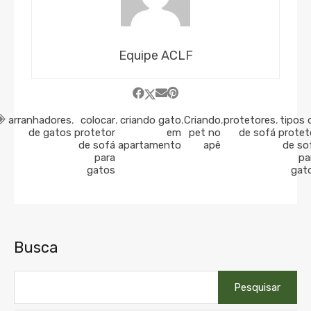
Equipe ACLF
arranhadores
,
colocar
,
criando gato
,
Criando
,
protetores
,
tipos 
de gatos
protetor
em
pet no
de sofá
protet
de sofá
apartamento
apê
de so
para
pa
gatos
gat
Busca
Pesquisar
por: