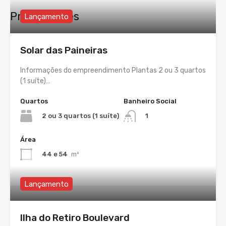
Propriedades
Lançamento
Solar das Paineiras
Informações do empreendimento Plantas 2 ou 3 quartos
(1 suíte)…
Quartos
Banheiro Social
2 ou 3 quartos (1 suíte)
1
Área
44 e 54
m²
Lançamento
Ilha do Retiro Boulevard