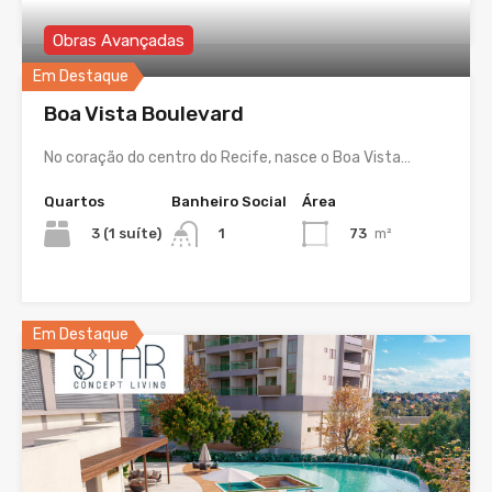
Obras Avançadas
Em Destaque
Boa Vista Boulevard
No coração do centro do Recife, nasce o Boa Vista…
Quartos
Banheiro Social
Área
3 (1 suíte)
73
m²
1
Em Destaque