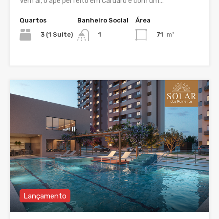
Vem aí, o apê perfeito em Caruaru e com um…
Quartos
Banheiro Social
Área
3 (1 Suíte)
71
m²
1
Lançamento