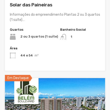
Solar das Paineiras
Informações do empreendimento Plantas 2 ou 3 quartos
(1 suíte)…
Quartos
Banheiro Social
2 ou 3 quartos (1 suíte)
1
Área
44 e 54
m²
Em Destaque