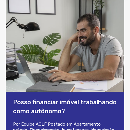
Posso financiar imóvel trabalhando
como autônomo?
Por
Equipe ACLF
Postado em
Apartamento