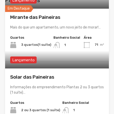
Propriedades
Lançamento
Em Destaque
Mirante das Paineiras
Mais do que um apartamento, um novo jeito de morar!…
Quartos
Banheiro Social
Área
3 quartos(1 suíte)
71
m²
1
Lançamento
Solar das Paineiras
Informações do empreendimento Plantas 2 ou 3 quartos
(1 suíte)…
Quartos
Banheiro Social
2 ou 3 quartos (1 suíte)
1