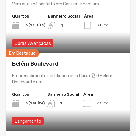
Vem aí, o apê perfeito em Caruaru e com um…
Quartos
Banheiro Social
Área
3 (1 Suíte)
71
m²
1
Obras Avançadas
Em Destaque
Belém Boulevard
Empreendimento certificado pela Caixa 🏆 O Belém
Boulevard é um…
Quartos
Banheiro Social
Área
3 (1 suíte)
73
m²
1
Lançamento