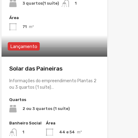
3 quartos(1 suíte)
1
Área
71
m²
Lançamento
Solar das Paineiras
Informações do empreendimento Plantas 2
ou 3 quartos (1 suíte)…
Quartos
2 ou 3 quartos (1 suíte)
Banheiro Social
Área
44 e 54
m²
1