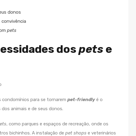
eus donos
 convivência
 com
pets
cessidades dos
pets
e
s condomínios para se tornarem
pet-friendly
é o
 dos animais e de seus donos.
ets
, como parques e espaços de recreação, onde os
tros bichinhos. A instalação de
pet shops
e veterinários