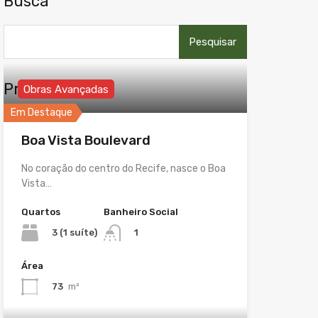
Busca
Pesquisar
por:
Propriedades
Obras Avançadas
Em Destaque
Boa Vista Boulevard
No coração do centro do Recife, nasce o Boa
Vista…
Quartos
Banheiro Social
3 (1 suíte)
1
Área
73
m²