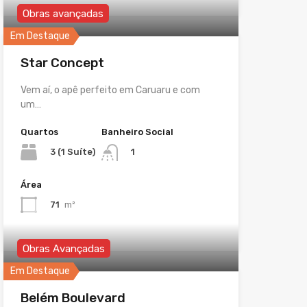
Obras avançadas
Em Destaque
Star Concept
Vem aí, o apê perfeito em Caruaru e com
um…
Quartos
Banheiro Social
3 (1 Suíte)
1
Área
71
m²
Obras Avançadas
Em Destaque
Belém Boulevard