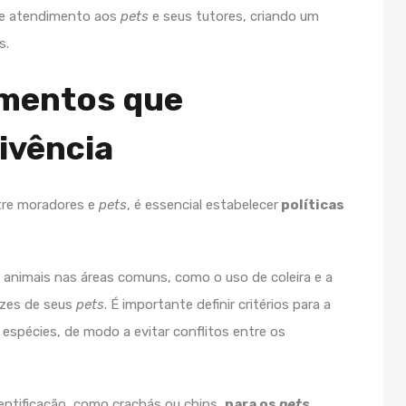
o e atendimento aos
pets
e seus tutores, criando um
s.
amentos que
ivência
tre moradores e
pets
, é essencial estabelecer
políticas
 animais nas áreas comuns, como o uso de coleira e a
ezes de seus
pets
. É importante definir critérios para a
 espécies, de modo a evitar conflitos entre os
entificação, como crachás ou chips,
para os
pets