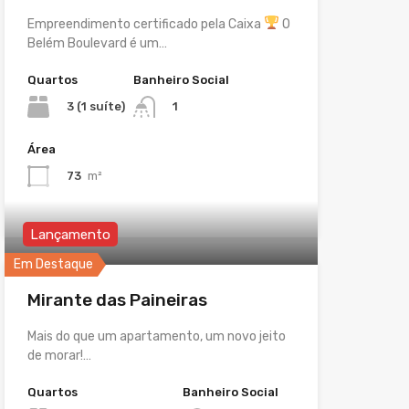
Empreendimento certificado pela Caixa
O
Belém Boulevard é um…
Quartos
Banheiro Social
3 (1 suíte)
1
Área
73
m²
Lançamento
Em Destaque
Mirante das Paineiras
Mais do que um apartamento, um novo jeito
de morar!…
Quartos
Banheiro Social