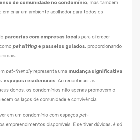
senso de comunidade no condomínio
, mas também
em criar um ambiente acolhedor para todos os
ido
parcerias com empresas locai
s para oferecer
 como
pet sitting
e passeios guiados
, proporcionando
animais.
rem
pet-friendly
representa uma
mudança significativa
os
espaços residenciais
. Ao reconhecer as
 seus donos, os condomínios não apenas promovem o
ecem os laços de comunidade e convivência.
viver em um condomínio com espaços
pet-
os empreendimentos disponíveis. E se tiver dúvidas, é só