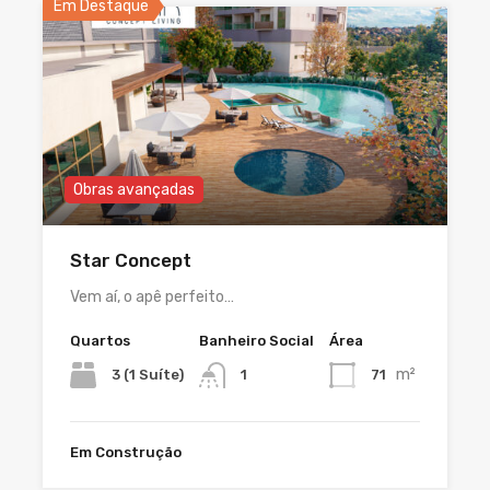
Em Destaque
Obras avançadas
Star Concept
Vem aí, o apê perfeito…
Quartos
Banheiro Social
Área
m²
3 (1 Suíte)
71
1
Em Construção