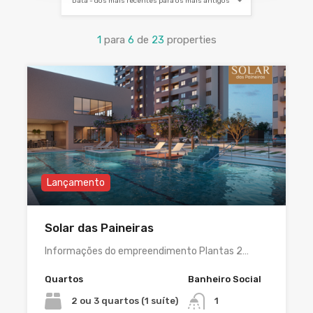
Data - dos mais recentes para os mais antigos
1
para
6
de
23
properties
Lançamento
Solar das Paineiras
Informações do empreendimento Plantas 2…
Quartos
Banheiro Social
2 ou 3 quartos (1 suíte)
1