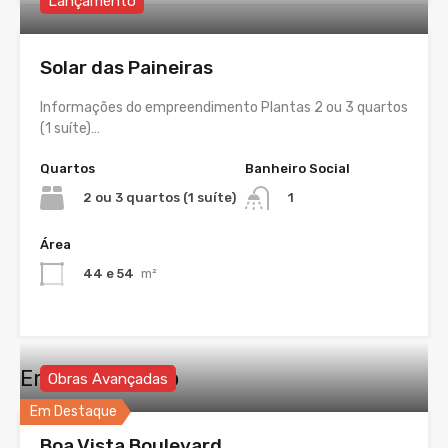
Lançamento
Solar das Paineiras
Informações do empreendimento Plantas 2 ou 3 quartos
(1 suíte)…
Quartos
Banheiro Social
2 ou 3 quartos (1 suíte)
1
Área
44 e 54
m²
Em Construção
Obras Avançadas
Em Destaque
Boa Vista Boulevard