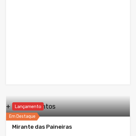
+ Lançamentos
Lançamento
Em Destaque
Mirante das Paineiras