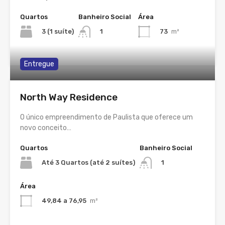
Quartos
Banheiro Social
Área
3 (1 suíte)
73
m²
1
Entregue
North Way Residence
O único empreendimento de Paulista que oferece um
novo conceito…
Quartos
Banheiro Social
Até 3 Quartos (até 2 suítes)
1
Área
49,84 a 76,95
m²