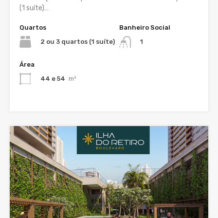
(1 suíte)…
Quartos
Banheiro Social
2 ou 3 quartos (1 suíte)
1
Área
44 e 54
m²