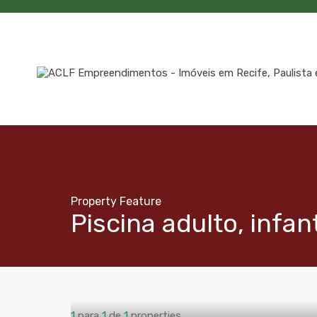
Property Feature
Piscina adulto, infan
1
para
1
de
1
properties