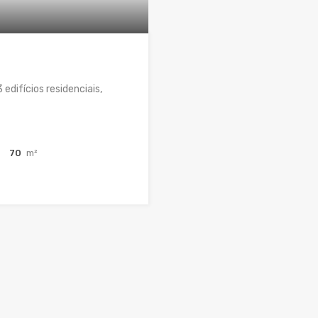
edifícios residenciais,
a
70
m²