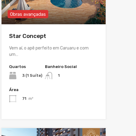
Obras avançadas
Star Concept
Vem aí, o apê perfeito em Caruaru e com
um…
Quartos
Banheiro Social
3 (1 Suíte)
1
Área
71
m²