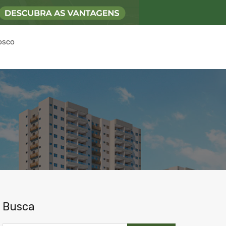
osco
Busca