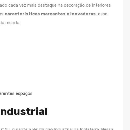
nhado cada vez mais destaque na decoração de interiores
uas
características marcantes e inovadoras
, esse
 do mundo.
ferentes espaços
industrial
 XVIII, durante a Revolução Industrial na Inglaterra. Nessa