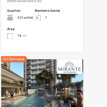
Belém Boulevard é um…
Quartos
Banheiro Social
3 (1 suíte)
1
Área
73
m²
Em Destaque