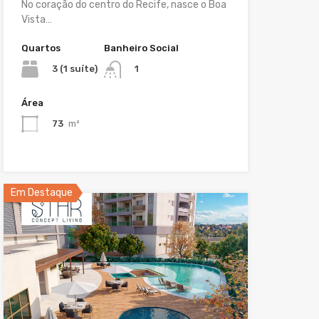
No coração do centro do Recife, nasce o Boa
Vista…
Quartos
Banheiro Social
3 (1 suíte)
1
Área
73
m²
Em Destaque