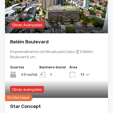
Obras Avançadas
Belém Boulevard
Empreendimento certificado pela Caixa 🏆 O Belém
Boulevard é um…
Quartos
Banheiro Social
Área
3 (1 suíte)
73
m²
1
Obras avançadas
Em Destaque
Star Concept