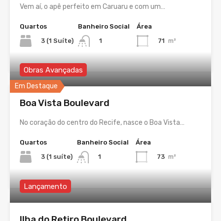
Vem aí, o apê perfeito em Caruaru e com um…
Quartos
Banheiro Social
Área
3 (1 Suíte)
71
m²
1
Obras Avançadas
Em Destaque
Boa Vista Boulevard
No coração do centro do Recife, nasce o Boa Vista…
Quartos
Banheiro Social
Área
3 (1 suíte)
73
m²
1
Lançamento
Ilha do Retiro Boulevard