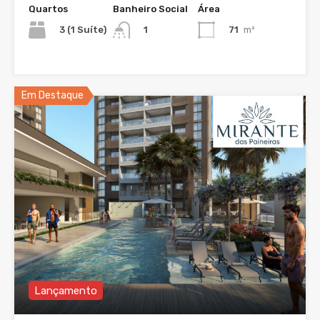
Quartos
Banheiro Social
Área
3 (1 Suíte)
71
m²
1
Em Destaque
Lançamento