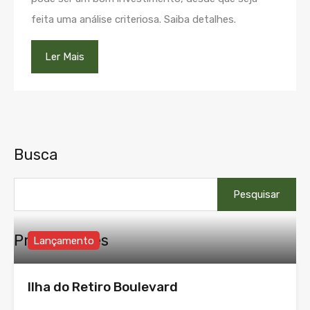
feita uma análise criteriosa. Saiba detalhes.
Ler Mais
Busca
Pesquisar
por:
Propriedades
Lançamento
Ilha do Retiro Boulevard