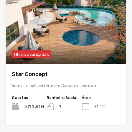
Obras avançadas
Star Concept
Vem aí, o apê perfeito em Caruaru e com um…
Quartos
Banheiro Social
Área
3 (1 Suíte)
71
m²
1