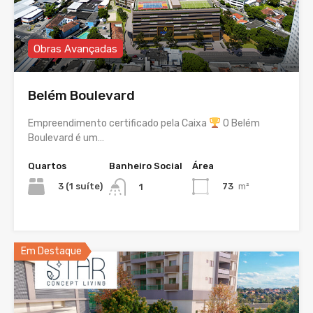
Obras Avançadas
Belém Boulevard
Empreendimento certificado pela Caixa
O Belém
Boulevard é um…
Quartos
Banheiro Social
Área
3 (1 suíte)
73
m²
1
Em Destaque