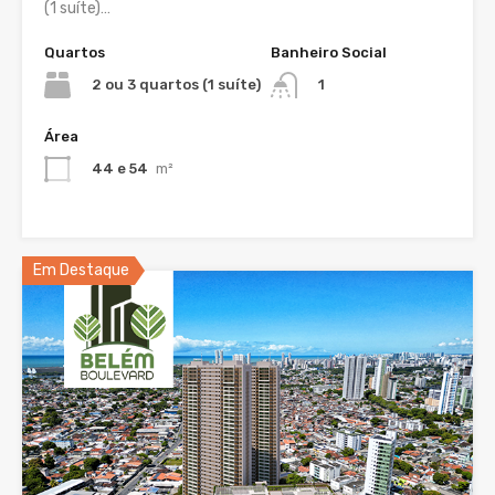
(1 suíte)…
Quartos
Banheiro Social
2 ou 3 quartos (1 suíte)
1
Área
44 e 54
m²
Em Destaque