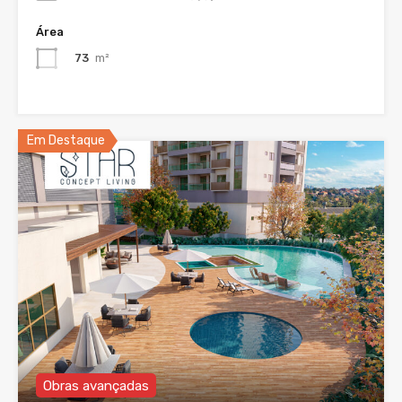
Área
73
m²
Em Destaque
Obras avançadas