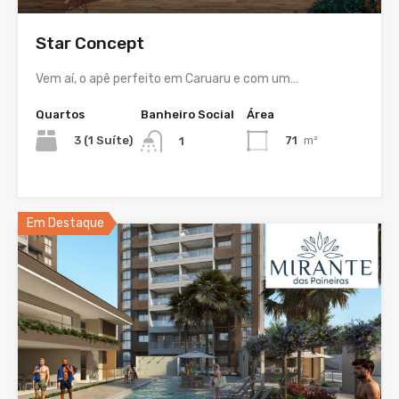
Star Concept
Vem aí, o apê perfeito em Caruaru e com um…
Quartos
Banheiro Social
Área
3 (1 Suíte)
71
m²
1
Em Destaque