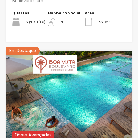
Boulevard é um…
Quartos
Banheiro Social
Área
3 (1 suíte)
73
m²
1
Em Destaque
Obras Avançadas