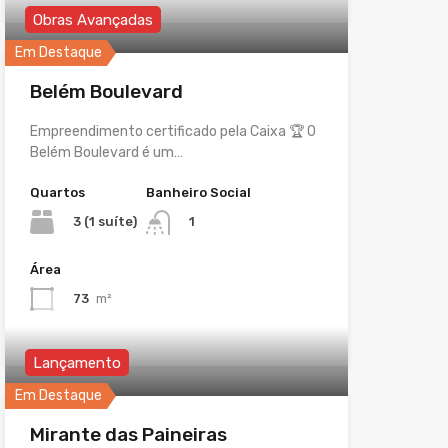
Obras Avançadas
Em Destaque
Belém Boulevard
Empreendimento certificado pela Caixa 🏆 O
Belém Boulevard é um…
Quartos
Banheiro Social
3 (1 suíte)
1
Área
73
m²
Lançamento
Em Destaque
Mirante das Paineiras