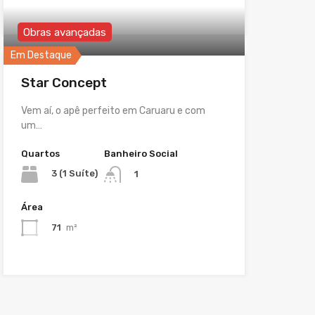
Obras avançadas
Em Destaque
Star Concept
Vem aí, o apê perfeito em Caruaru e com
um…
Quartos
Banheiro Social
3 (1 Suíte)
1
Área
71
m²