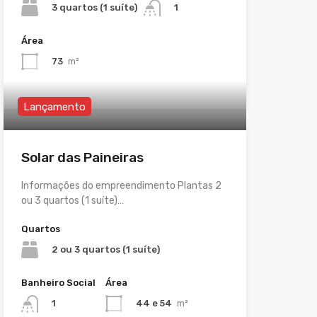
3 quartos (1 suíte)
1
Área
73
m²
Lançamento
Solar das Paineiras
Informações do empreendimento Plantas 2
ou 3 quartos (1 suíte)…
Quartos
2 ou 3 quartos (1 suíte)
Banheiro Social
Área
44 e 54
m²
1