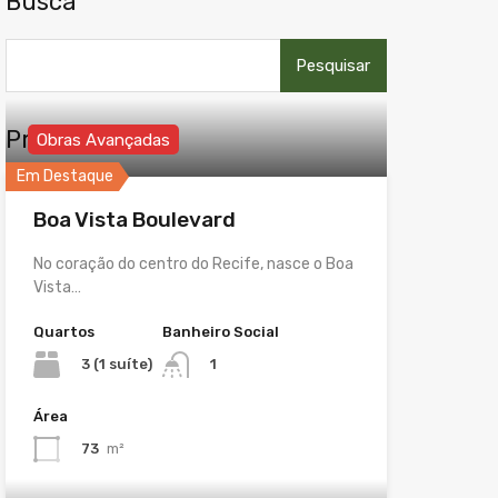
Busca
Pesquisar
por:
Propriedades
Obras Avançadas
Em Destaque
Boa Vista Boulevard
No coração do centro do Recife, nasce o Boa
Vista…
Quartos
Banheiro Social
3 (1 suíte)
1
Área
73
m²