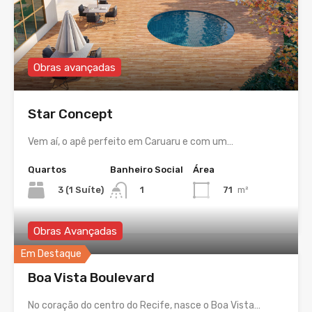
Obras avançadas
Star Concept
Vem aí, o apê perfeito em Caruaru e com um…
Quartos
Banheiro Social
Área
3 (1 Suíte)
71
m²
1
Obras Avançadas
Em Destaque
Boa Vista Boulevard
No coração do centro do Recife, nasce o Boa Vista…