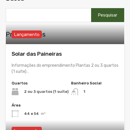
Pesquisar
por:
Propriedades
Lançamento
Solar das Paineiras
Informações do empreendimento Plantas 2 ou 3 quartos
(1 suíte)…
Quartos
Banheiro Social
2 ou 3 quartos (1 suíte)
1
Área
44 e 54
m²