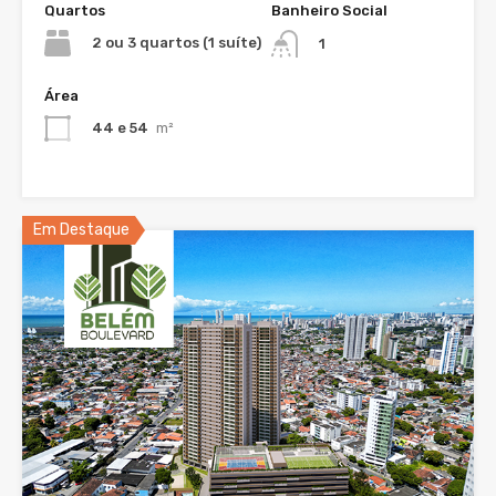
Quartos
Banheiro Social
2 ou 3 quartos (1 suíte)
1
Área
44 e 54
m²
Em Destaque