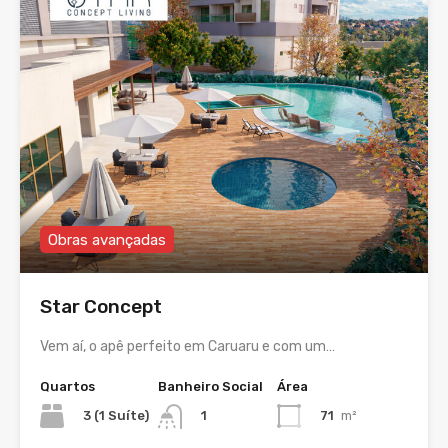
Obras avançadas
Star Concept
Vem aí, o apê perfeito em Caruaru e com um…
Quartos
Banheiro Social
Área
3 (1 Suíte)
71
m²
1