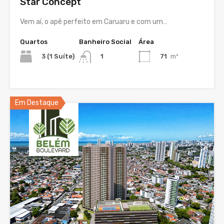
Star Concept
Vem aí, o apê perfeito em Caruaru e com um…
Quartos
Banheiro Social
Área
3 (1 Suíte)
71
m²
1
Em Destaque