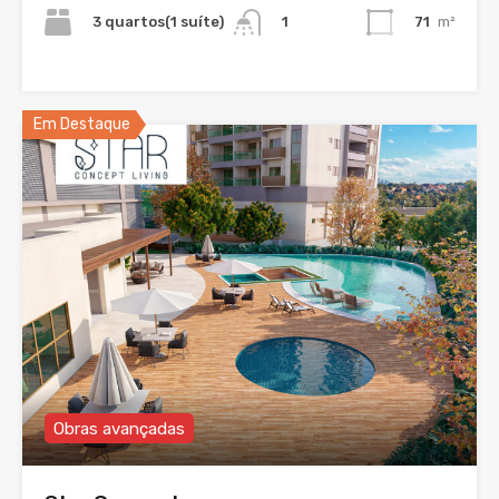
3 quartos(1 suíte)
71
m²
1
Em Destaque
Obras avançadas