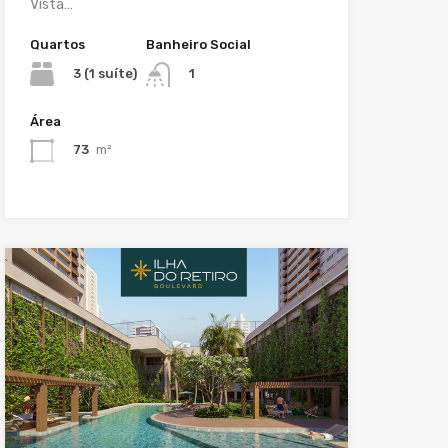
Vista…
Quartos
Banheiro Social
3 (1 suíte)
1
Área
73
m²