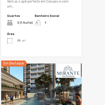
Vem aí, o apê perfeito em Caruaru e com
um…
Quartos
Banheiro Social
3 (1 Suíte)
1
Área
71
m²
Em Destaque