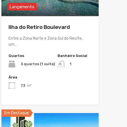
Lançamento
Ilha do Retiro Boulevard
Entre a Zona Norte e Zona Sul do Recife,
um…
Quartos
Banheiro Social
3 quartos (1 suíte)
1
Área
73
m²
Em Destaque