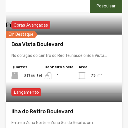
Pesquisar
por:
Propriedades
Obras Avançadas
Em Destaque
Boa Vista Boulevard
No coração do centro do Recife, nasce o Boa Vista…
Quartos
Banheiro Social
Área
3 (1 suíte)
73
m²
1
Lançamento
Ilha do Retiro Boulevard
Entre a Zona Norte e Zona Sul do Recife, um…