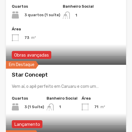
Quartos
Banheiro Social
3 quartos (1 suíte)
1
Área
73
m²
Obras avançadas
Em Destaque
Star Concept
Vem aí, o apê perfeito em Caruaru e com um…
Quartos
Banheiro Social
Área
3 (1 Suíte)
71
m²
1
Lançamento