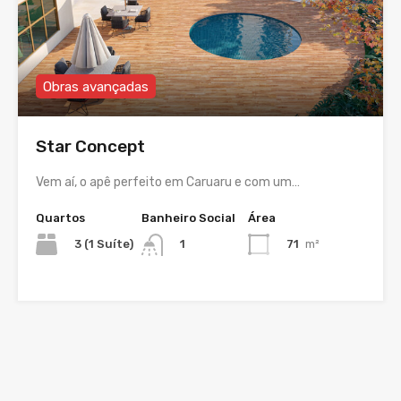
Obras avançadas
Star Concept
Vem aí, o apê perfeito em Caruaru e com um…
Quartos
Banheiro Social
Área
3 (1 Suíte)
71
m²
1