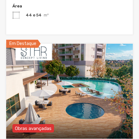
Área
44 e 54
m²
Em Destaque
Obras avançadas