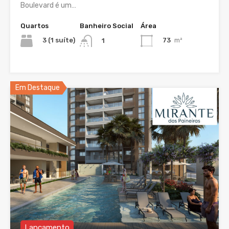
Boulevard é um…
Quartos
Banheiro Social
Área
3 (1 suíte)
73
m²
1
Em Destaque
Lançamento