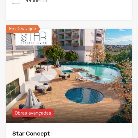
44 e 54
m²
Em Destaque
Obras avançadas
Star Concept