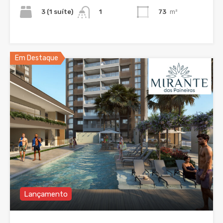
3 (1 suíte)
73
m²
1
Em Destaque
Lançamento