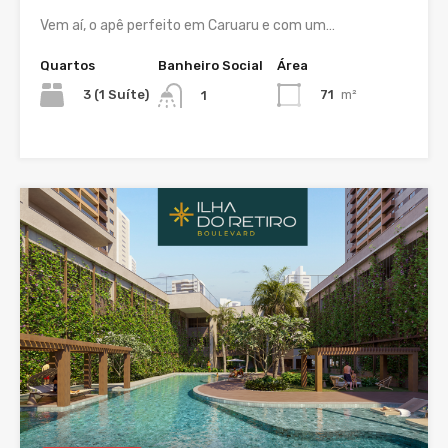
Vem aí, o apê perfeito em Caruaru e com um…
Quartos
Banheiro Social
Área
3 (1 Suíte)
71
m²
1