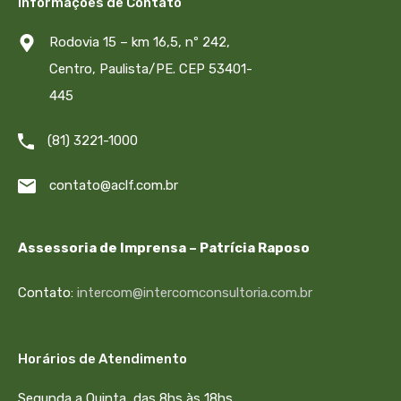
Informações de Contato
Rodovia 15 – km 16,5, nº 242,
Centro, Paulista/PE. CEP 53401-
445
(81) 3221-1000
contato@aclf.com.br
Assessoria de Imprensa – Patrícia Raposo
Contato:
intercom@intercomconsultoria.com.br
Horários de Atendimento
Segunda a Quinta, das 8hs às 18hs