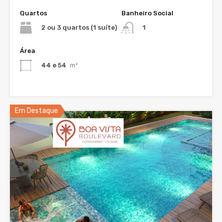
Quartos
Banheiro Social
2 ou 3 quartos (1 suíte)
1
Área
44 e 54
m²
Em Destaque