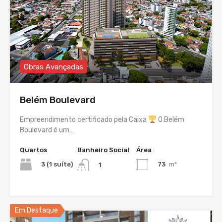
Obras Avançadas
Belém Boulevard
Empreendimento certificado pela Caixa
O Belém
Boulevard é um…
Quartos
Banheiro Social
Área
3 (1 suíte)
73
m²
1
Em Destaque