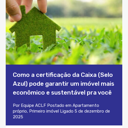
Como a certificação da Caixa (Selo
Azul) pode garantir um imóvel mais
econômico e sustentável pra você
Por
Equipe ACLF
Postado em
Apartamento
próprio
,
Primeiro imóvel
Ligado
5 de dezembro de
2025