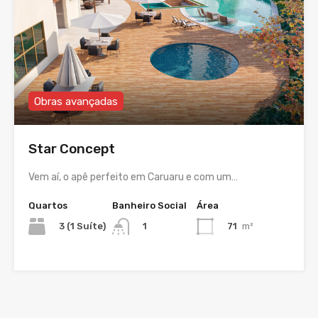
Obras avançadas
Star Concept
Vem aí, o apê perfeito em Caruaru e com um…
Quartos
Banheiro Social
Área
3 (1 Suíte)
71
m²
1