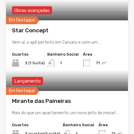
Obras avançadas
Em Destaque
Star Concept
Vem aí, o apê perfeito em Caruaru e com um…
Quartos
Banheiro Social
Área
3 (1 Suíte)
71
m²
1
Lançamento
Em Destaque
Mirante das Paineiras
Mais do que um apartamento, um novo jeito de morar!…
Quartos
Banheiro Social
Área
3 quartos(1 suíte)
71
m²
1