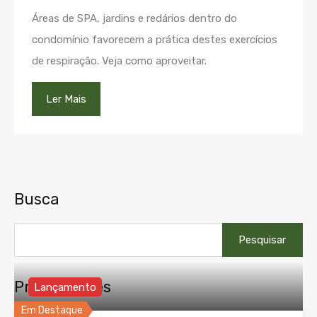
Áreas de SPA, jardins e redários dentro do
condomínio favorecem a prática destes exercícios
de respiração. Veja como aproveitar.
Ler Mais
Busca
Pesquisar
por:
Propriedades
Lançamento
Em Destaque