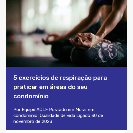
5 exercícios de respiração para
praticar em áreas do seu
condomínio
Por
Equipe ACLF
Postado em
Morar em
condomínio
,
Qualidade de vida
Ligado
30 de
novembro de 2023