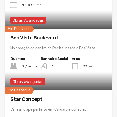
44 e 54
m²
Obras Avançadas
Em Destaque
Boa Vista Boulevard
No coração do centro do Recife, nasce o Boa Vista…
Quartos
Banheiro Social
Área
3 (1 suíte)
73
m²
1
Obras avançadas
Em Destaque
Star Concept
Vem aí, o apê perfeito em Caruaru e com um…