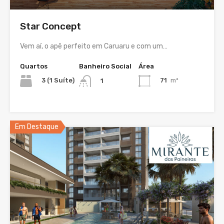
Star Concept
Vem aí, o apê perfeito em Caruaru e com um…
Quartos
Banheiro Social
Área
3 (1 Suíte)
71
m²
1
Em Destaque