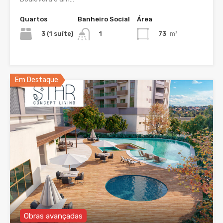
Quartos
Banheiro Social
Área
3 (1 suíte)
73
m²
1
Em Destaque
Obras avançadas