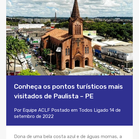
Conheça os pontos turísticos mais
visitados de Paulista – PE
Por
Equipe ACLF
Postado em
Todos
Ligado
14 de
setembro de 2022
Dona de uma bela costa azul e de águas mornas, a