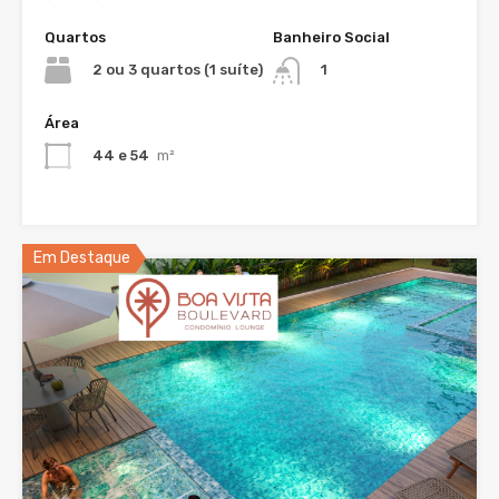
Quartos
Banheiro Social
2 ou 3 quartos (1 suíte)
1
Área
44 e 54
m²
Em Destaque