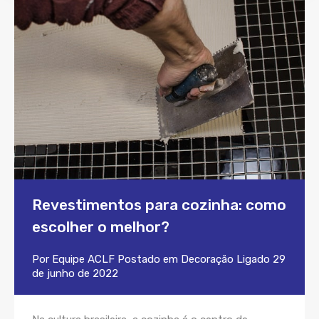
Revestimentos para cozinha: como
escolher o melhor?
Por
Equipe ACLF
Postado em
Decoração
Ligado
29
de junho de 2022