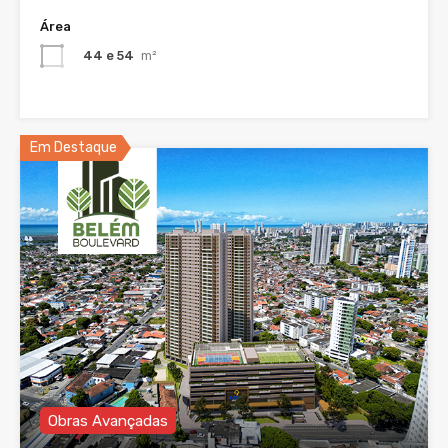
Área
44 e 54
m²
Em Destaque
Obras Avançadas