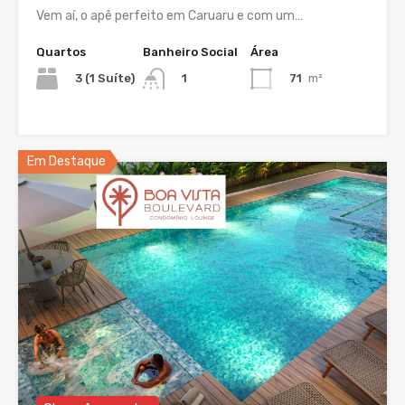
Vem aí, o apê perfeito em Caruaru e com um…
Quartos
Banheiro Social
Área
3 (1 Suíte)
71
m²
1
Em Destaque