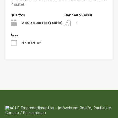
(1 suíte)…
Quartos
Banheiro Social
2 ou 3 quartos (1 suíte)
1
Área
44 e 54
m²