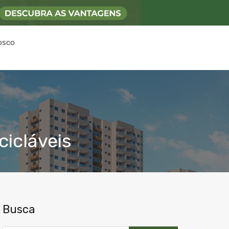
osco
cicláveis
Busca