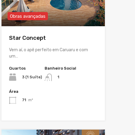
Obras avançadas
Star Concept
Vem aí, o apê perfeito em Caruaru e com
um…
Quartos
Banheiro Social
3 (1 Suíte)
1
Área
71
m²