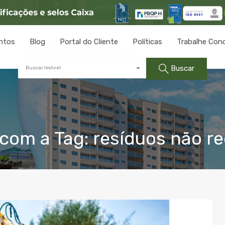
ntos
Blog
Portal do Cliente
Políticas
Trabalhe Con
Buscar
Buscar Imóvel
om a Tag: resíduos não re