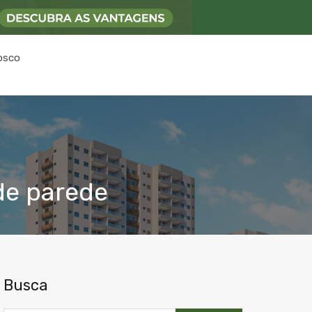
osco
de parede
Busca