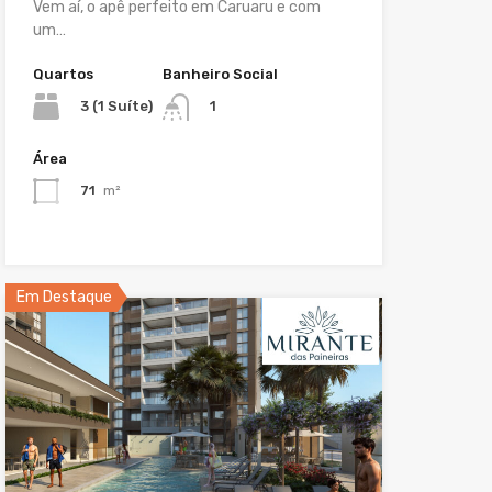
Vem aí, o apê perfeito em Caruaru e com
um…
Quartos
Banheiro Social
3 (1 Suíte)
1
Área
71
m²
Em Destaque