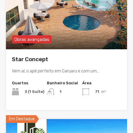
Obras avançadas
Star Concept
Vem aí, o apê perfeito em Caruaru e com um…
Quartos
Banheiro Social
Área
3 (1 Suíte)
71
m²
1
Em Destaque