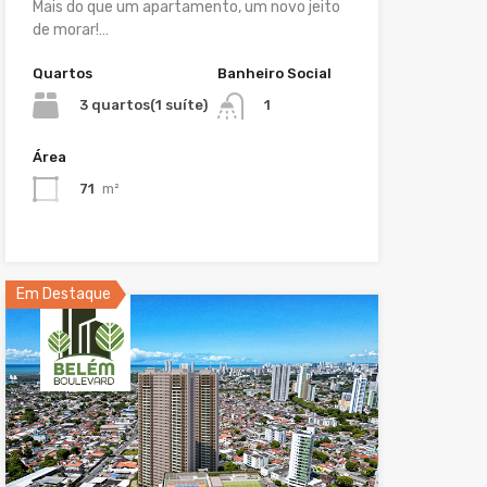
Mais do que um apartamento, um novo jeito
de morar!…
Quartos
Banheiro Social
3 quartos(1 suíte)
1
Área
71
m²
Em Destaque