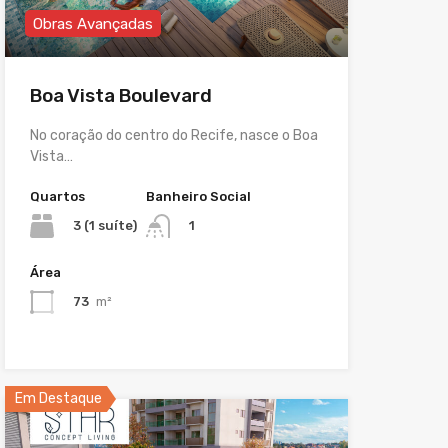
Obras Avançadas
Boa Vista Boulevard
No coração do centro do Recife, nasce o Boa
Vista…
Quartos
Banheiro Social
3 (1 suíte)
1
Área
73
m²
Em Destaque