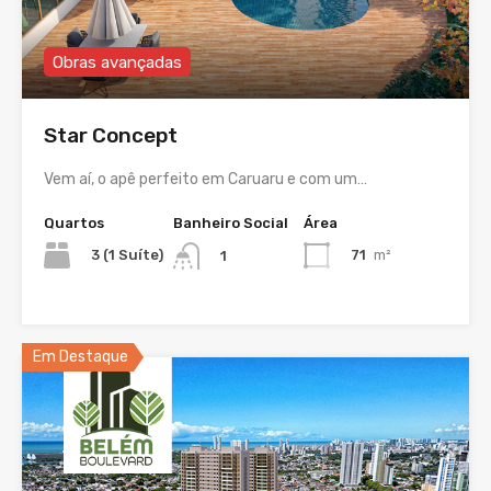
Obras avançadas
Star Concept
Vem aí, o apê perfeito em Caruaru e com um…
Quartos
Banheiro Social
Área
3 (1 Suíte)
71
m²
1
Em Destaque