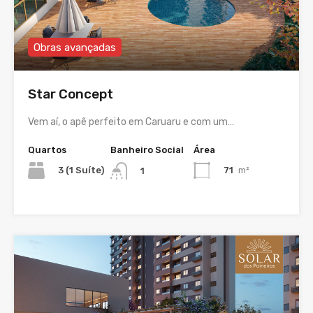
Obras avançadas
Star Concept
Vem aí, o apê perfeito em Caruaru e com um…
Quartos
Banheiro Social
Área
3 (1 Suíte)
71
m²
1