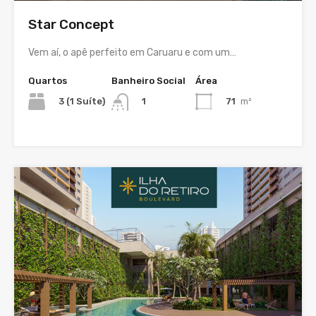
Star Concept
Vem aí, o apê perfeito em Caruaru e com um…
Quartos
Banheiro Social
Área
3 (1 Suíte)
71
m²
1