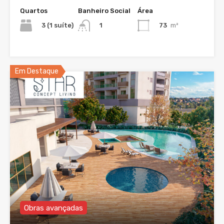
Quartos
Banheiro Social
Área
3 (1 suíte)
73
m²
1
Em Destaque
Obras avançadas