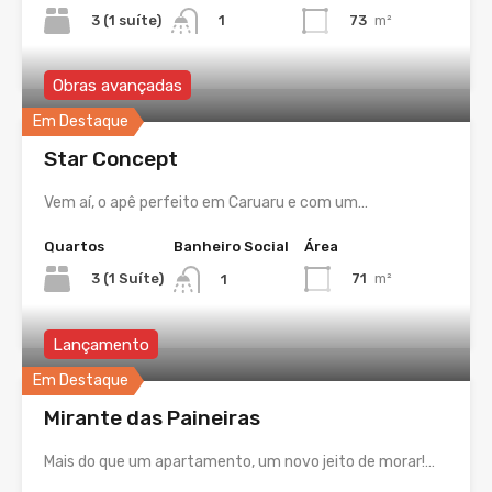
3 (1 suíte)
73
m²
1
Obras avançadas
Em Destaque
Star Concept
Vem aí, o apê perfeito em Caruaru e com um…
Quartos
Banheiro Social
Área
3 (1 Suíte)
71
m²
1
Lançamento
Em Destaque
Mirante das Paineiras
Mais do que um apartamento, um novo jeito de morar!…