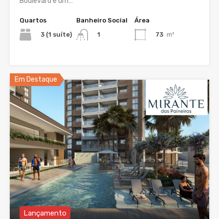
Boulevard é um…
Quartos
Banheiro Social
Área
3 (1 suíte)
73
m²
1
Em Destaque
Lançamento