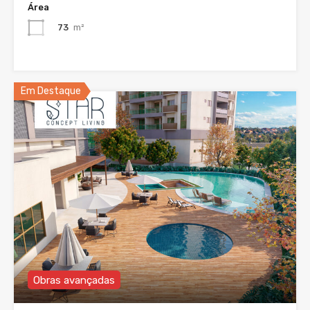
Área
73
m²
Em Destaque
Obras avançadas