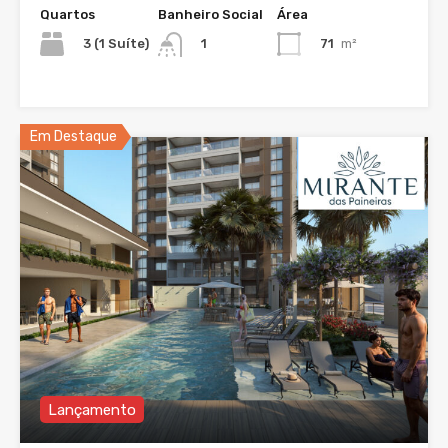
Quartos
Banheiro Social
Área
3 (1 Suíte)
71
m²
1
Em Destaque
Lançamento