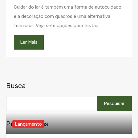
Cuidar do lar é também uma forma de autocuidado
e a decoração com quadros é uma alternativa
funcional. Veja sete opções para testar.
Ler Mais
Busca
Pesquisar
por:
Propriedades
Lançamento