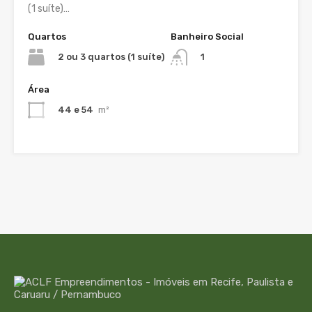
(1 suíte)…
Quartos
Banheiro Social
2 ou 3 quartos (1 suíte)
1
Área
44 e 54
m²