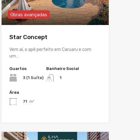
Obras avançadas
Star Concept
Vem aí, o apê perfeito em Caruaru e com
um…
Quartos
Banheiro Social
3 (1 Suíte)
1
Área
71
m²