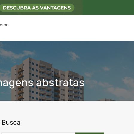
osco
magens abstratas
Busca