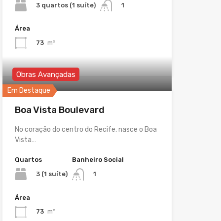
3 quartos (1 suíte)
1
Área
73
m²
Obras Avançadas
Em Destaque
Boa Vista Boulevard
No coração do centro do Recife, nasce o Boa
Vista…
Quartos
Banheiro Social
3 (1 suíte)
1
Área
73
m²