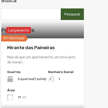
Busca
Pesquisar
por:
Propriedades
Lançamento
Em Destaque
Mirante das Paineiras
Mais do que um apartamento, um novo jeito
de morar!…
Quartos
Banheiro Social
3 quartos(1 suíte)
1
Área
71
m²