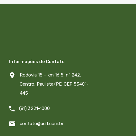
Informações de Contato
Rodovia 15 – km 16,5, nº 242,
Centro, Paulista/PE. CEP 53401-
445
(81) 3221-1000
contato@aclf.com.br