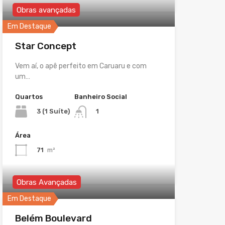
Obras avançadas
Em Destaque
Star Concept
Vem aí, o apê perfeito em Caruaru e com
um…
Quartos
Banheiro Social
3 (1 Suíte)
1
Área
71
m²
Obras Avançadas
Em Destaque
Belém Boulevard