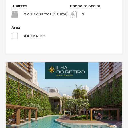
Quartos
Banheiro Social
2 ou 3 quartos (1 suíte)
1
Área
44 e 54
m²