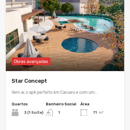
Obras avançadas
Star Concept
Vem aí, o apê perfeito em Caruaru e com um…
Quartos
Banheiro Social
Área
3 (1 Suíte)
71
m²
1