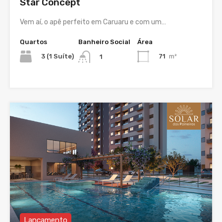
Star Concept
Vem aí, o apê perfeito em Caruaru e com um…
Quartos
Banheiro Social
Área
3 (1 Suíte)
71
m²
1
Lançamento