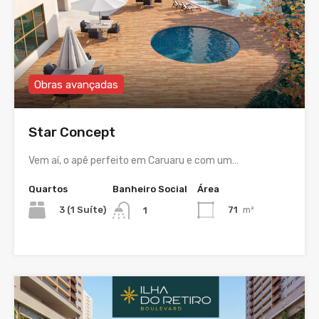
Obras avançadas
Star Concept
Vem aí, o apê perfeito em Caruaru e com um…
Quartos
Banheiro Social
Área
3 (1 Suíte)
71
m²
1