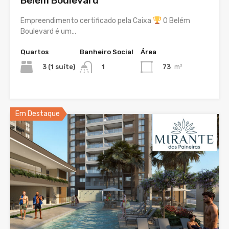
Belém Boulevard
Empreendimento certificado pela Caixa
O Belém
Boulevard é um…
Quartos
Banheiro Social
Área
3 (1 suíte)
73
m²
1
Em Destaque