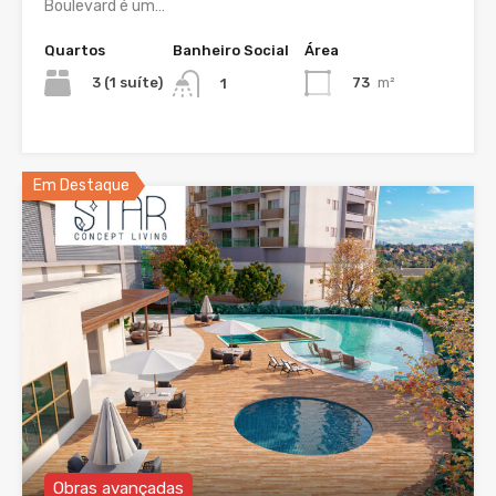
Boulevard é um…
Quartos
Banheiro Social
Área
3 (1 suíte)
73
m²
1
Em Destaque
Obras avançadas