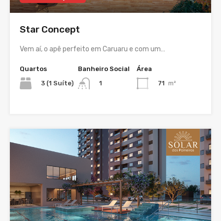
Star Concept
Vem aí, o apê perfeito em Caruaru e com um…
Quartos
Banheiro Social
Área
3 (1 Suíte)
71
m²
1